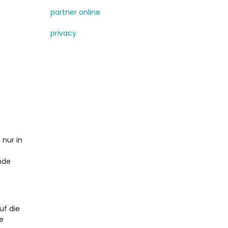
partner online
privacy
 nur in
nde
uf die
e