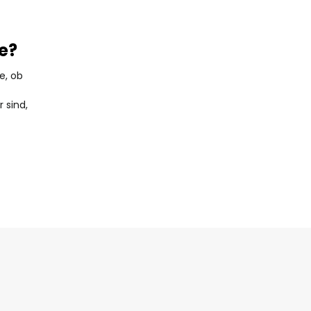
e?
e, ob
 sind,